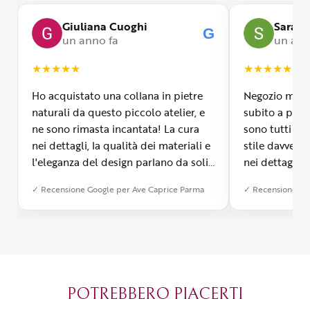
Giuliana Cuoghi
Sara
G
un anno fa
un ann
★
★
★
★
★
★
★
★
★
★
Ho acquistato una collana in pietre
Negozio molto
naturali da questo piccolo atelier, e
subito a propr
ne sono rimasta incantata! La cura
sono tutti fa
nei dettagli, la qualità dei materiali e
stile davvero 
l'eleganza del design parlano da soli.
nei dettagli, 
Inoltre, il servizio di spedizione è
diverso dall’a
✓ Recensione Google per Ave Caprice Parma
✓ Recensione Go
stato impeccabile: veloce, preciso e
qualità e si v
con un packaging davvero curato. Si
passione diet
percepisce tutta la passione di chi
possibile anch
crea con amore. Complimenti e
bijoux su mis
grazie di cuore!
apprezzato ta
diventato il 
POTREBBERO PIACERTI
Parma.