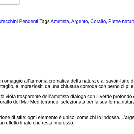
recchini Pendenti
Tags
Ametista
,
Argento
,
Corallo
,
Pietre natura
n omaggio all’armonia cromatica della natura e al savoir-faire de
dettaglio, e impreziositi da una chiusura comoda con perno clip, e
lità viola trasparente dell’ametista dialoga con il verde profondo
corallo del Mar Mediterraneo, selezionata per la sua forma natura
ione di stile: ogni elemento è unico, come chi lo indossa. L’arge
 effetto finale che resta impresso.