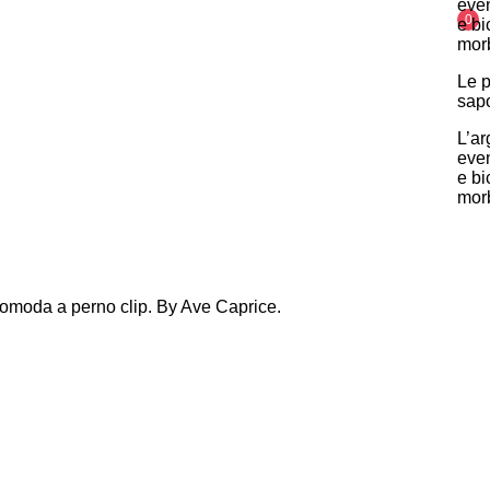
even
0
e bi
mor
Le p
sap
L’ar
even
e bi
mor
a comoda a perno clip. By Ave Caprice.