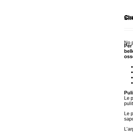
Cur
Sh
No p
Per 
bell
oss
Puli
Le p
puli
Le p
sap
L’ar