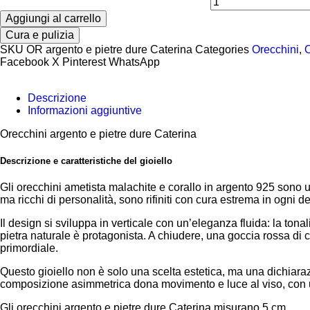
Aggiungi al carrello
Cura e pulizia
SKU
OR argento e pietre dure Caterina
Categories
Orecchini
,
O
Facebook
X
Pinterest
WhatsApp
Descrizione
Informazioni aggiuntive
Orecchini argento e pietre dure Caterina
Descrizione e caratteristiche del gioiello
Gli orecchini ametista malachite e corallo in argento 925 sono u
ma ricchi di personalità, sono rifiniti con cura estrema in ogni 
Il design si sviluppa in verticale con un’eleganza fluida: la tona
pietra naturale è protagonista. A chiudere, una goccia rossa di 
primordiale.
Questo gioiello non è solo una scelta estetica, ma una dichiaraz
composizione asimmetrica dona movimento e luce al viso, con un
Gli orecchini argento e pietre dure Caterina misurano 5 cm.