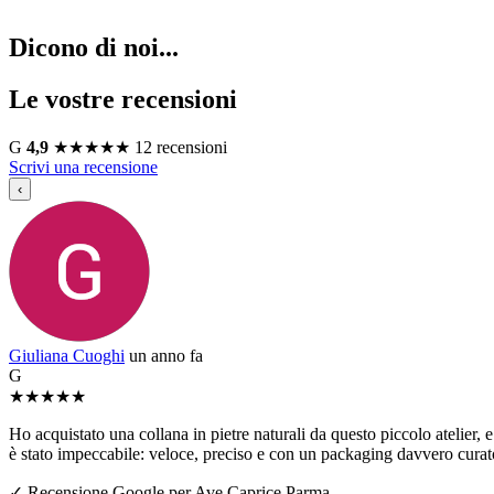
Dicono di noi...
Le vostre recensioni
G
4,9
★
★
★
★
★
12 recensioni
Scrivi una recensione
‹
Giuliana Cuoghi
un anno fa
G
★
★
★
★
★
Ho acquistato una collana in pietre naturali da questo piccolo atelier, e 
è stato impeccabile: veloce, preciso e con un packaging davvero curato
✓ Recensione Google per Ave Caprice Parma