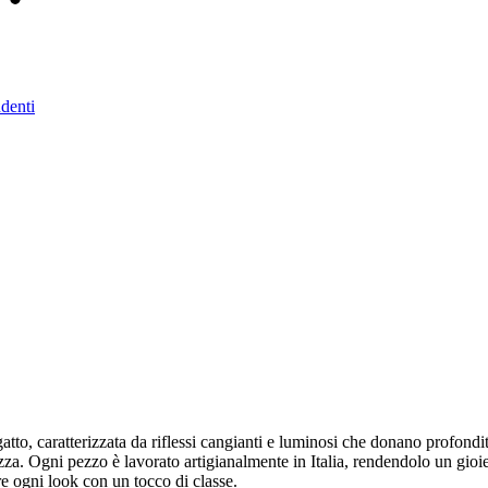
denti
 gatto, caratterizzata da riflessi cangianti e luminosi che donano profon
zza. Ogni pezzo è lavorato artigianalmente in Italia, rendendolo un gioie
re ogni look con un tocco di classe.