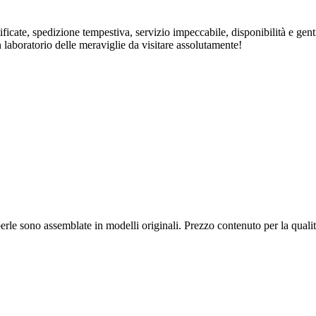
rtificate, spedizione tempestiva, servizio impeccabile, disponibilità e ge
n laboratorio delle meraviglie da visitare assolutamente!
 e perle sono assemblate in modelli originali. Prezzo contenuto per la qua