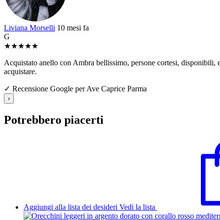
Liviana Morselli
10 mesi fa
G
★
★
★
★
★
Acquistato anello con Ambra bellissimo, persone cortesi, disponibili, e 
acquistare.
✓ Recensione Google per Ave Caprice Parma
›
Potrebbero piacerti
Aggiungi alla lista dei desideri
Vedi la lista