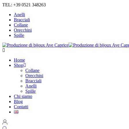
TEL: +39 0521 348263
Anelli
Bracciali
Collane
Orecchini
Spille
Home
Shop
Collane
Orecchini
Bracciali
Anelli
Spille
Chi siamo
Blog
Contatti