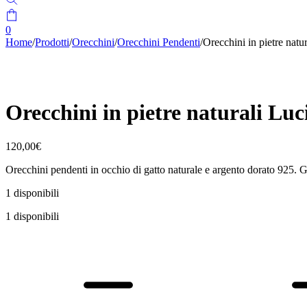
0
Home
/
Prodotti
/
Orecchini
/
Orecchini Pendenti
/
Orecchini in pietre natu
Orecchini in pietre naturali Luc
120,00
€
Orecchini pendenti in occhio di gatto naturale e argento dorato 925. Gi
1 disponibili
1 disponibili
Orecchini
in
pietre
naturali
Lucia
quantità