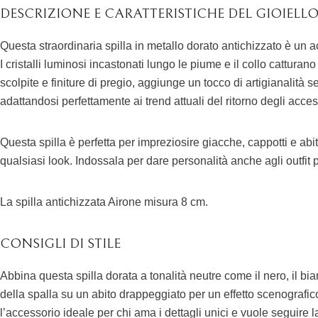
DESCRIZIONE E CARATTERISTICHE DEL GIOIELL
Questa straordinaria spilla in metallo dorato antichizzato è un a
I cristalli luminosi incastonati lungo le piume e il collo cattur
scolpite e finiture di pregio, aggiunge un tocco di artigianalità
adattandosi perfettamente ai trend attuali del ritorno degli acce
Questa spilla è perfetta per impreziosire giacche, cappotti e ab
qualsiasi look. Indossala per dare personalità anche agli outfit
La spilla antichizzata Airone misura 8 cm.
CONSIGLI DI STILE
Abbina questa spilla dorata a tonalità neutre come il nero, il bia
della spalla su un abito drappeggiato per un effetto scenografic
l’accessorio ideale per chi ama i dettagli unici e vuole seguire l