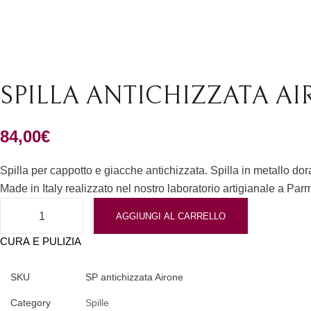
Anelli
Spille
SPILLA ANTICHIZZATA A
84,00
€
Spilla per cappotto e giacche antichizzata. Spilla in metallo do
Made in Italy realizzato nel nostro laboratorio artigianale a Pa
Spilla antichizzata Airone quantità
AGGIUNGI AL CARRELLO
CURA E PULIZIA
SKU
SP antichizzata Airone
Category
Spille