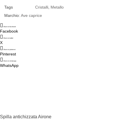
Tags
Cristalli
,
Metallo
Marchio:
Ave caprice
Share on facebook
Facebook
Share on twitter
X
Share on pinterest
Pinterest
Share on whatsapp
WhatsApp
Spilla antichizzata Airone