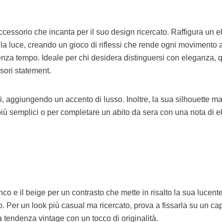
O
ccessorio che incanta per il suo design ricercato. Raffigura un el
ano la luce, creando un gioco di riflessi che rende ogni movimento
 senza tempo. Ideale per chi desidera distinguersi con eleganza, 
ssori statement.
iti, aggiungendo un accento di lusso. Inoltre, la sua silhouette 
 più semplici o per completare un abito da sera con una nota di 
nco e il beige per un contrasto che mette in risalto la sua lucent
o. Per un look più casual ma ricercato, prova a fissarla su un ca
a tendenza vintage con un tocco di originalità.