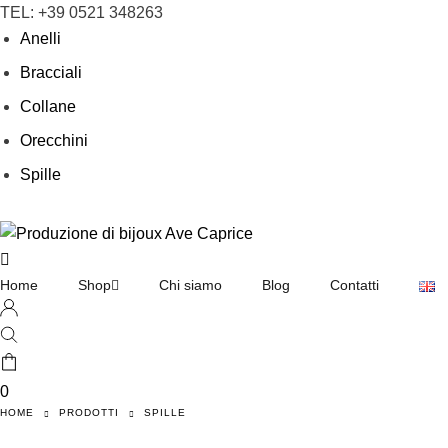
TEL: +39 0521 348263
Anelli
Bracciali
Collane
Orecchini
Spille
Shop
Home
Chi siamo
Blog
Contatti
Collane
Orecchini
0
Bracciali
HOME
PRODOTTI
SPILLE