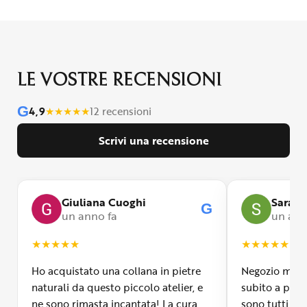
LE VOSTRE RECENSIONI
G
4,9
★
★
★
★
★
12 recensioni
Scrivi una recensione
Giuliana Cuoghi
Sara
G
un anno fa
un ann
★
★
★
★
★
★
★
★
★
★
Ho acquistato una collana in pietre
Negozio molto
naturali da questo piccolo atelier, e
subito a propr
ne sono rimasta incantata! La cura
sono tutti fa