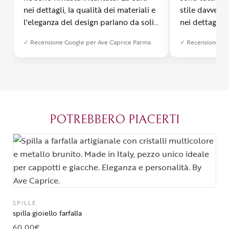
nei dettagli, la qualità dei materiali e
stile davvero 
l'eleganza del design parlano da soli.
nei dettagli, 
Inoltre, il servizio di spedizione è
diverso dall’a
✓ Recensione Google per Ave Caprice Parma
✓ Recensione Go
stato impeccabile: veloce, preciso e
qualità e si v
con un packaging davvero curato. Si
passione diet
percepisce tutta la passione di chi
possibile anch
crea con amore. Complimenti e
bijoux su mis
grazie di cuore!
apprezzato ta
diventato il 
POTREBBERO PIACERTI
Parma.
SPILLE
spilla gioiello farfalla
60,00
€