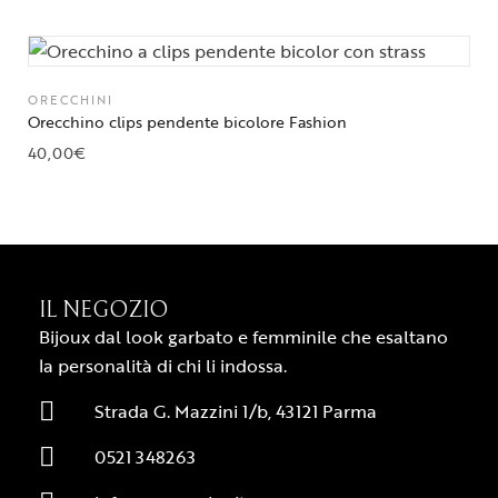
ORECCHINI
Orecchino clips pendente bicolore Fashion
40,00
€
IL NEGOZIO
Bijoux dal look garbato e femminile che esaltano
la personalità di chi li indossa.
Strada G. Mazzini 1/b, 43121 Parma
0521 348263