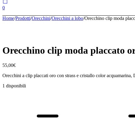
0
Home
/
Prodotti
/
Orecchini
/
Orecchini a lobo
/
Orecchino clip moda placc
Orecchino clip moda placcato o
55,00
€
Orecchini a clip placcati oro con strass e cristallo color acquamari
1 disponibili
Orecchino
clip
moda
placcato
oro
Marine
quantità