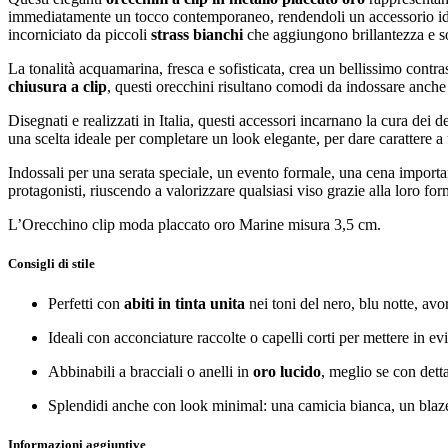
immediatamente un tocco contemporaneo, rendendoli un accessorio idea
incorniciato da piccoli
strass bianchi
che aggiungono brillantezza e so
La tonalità acquamarina, fresca e sofisticata, crea un bellissimo contr
chiusura a clip
, questi orecchini risultano comodi da indossare anche 
Disegnati e realizzati in Italia, questi accessori incarnano la cura dei 
una scelta ideale per completare un look elegante, per dare carattere 
Indossali per una serata speciale, un evento formale, una cena importan
protagonisti, riuscendo a valorizzare qualsiasi viso grazie alla loro for
L’Orecchino clip moda placcato oro Marine misura 3,5 cm.
Consigli di stile
Perfetti con
abiti in tinta unita
nei toni del nero, blu notte, avo
Ideali con acconciature raccolte o capelli corti per mettere in e
Abbinabili a bracciali o anelli in
oro lucido
, meglio se con dett
Splendidi anche con look minimal: una camicia bianca, un blazer
Informazioni aggiuntive