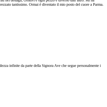
ti nei dettagli, creativi e ogni pezzo è diverso dall’altro. Mi ha
pprezzato tantissimo. Ormai è diventato il mio posto del cuore a Parma.
ntilezza infinite da parte della Signora Ave che segue personalmente i