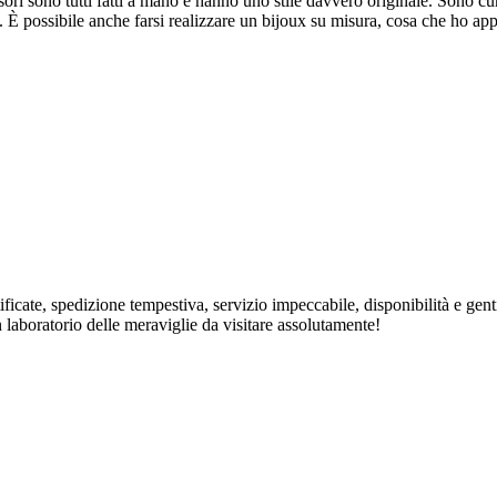
ori sono tutti fatti a mano e hanno uno stile davvero originale. Sono cura
ne. È possibile anche farsi realizzare un bijoux su misura, cosa che ho a
rtificate, spedizione tempestiva, servizio impeccabile, disponibilità e ge
n laboratorio delle meraviglie da visitare assolutamente!