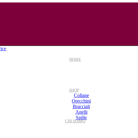
HOME
SHOP
Collane
Orecchini
Bracciali
Anelli
Spille
CHI SIAMO