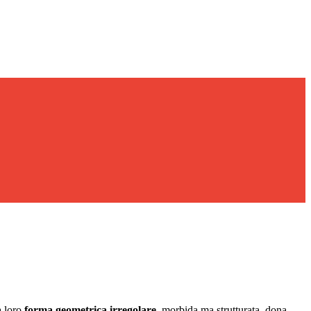
a loro
forma geometrica irregolare
, morbida ma strutturata, dona