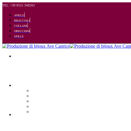
TEL: +39 0521 348263
ANELLI
BRACCIALI
COLLANE
ORECCHINI
SPILLE