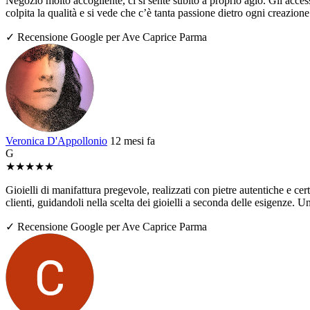
Negozio molto accogliente, ci si sente subito a proprio agio. Gli access
colpita la qualità e si vede che c’è tanta passione dietro ogni creazio
✓ Recensione Google per Ave Caprice Parma
Veronica D'Appollonio
12 mesi fa
G
★
★
★
★
★
Gioielli di manifattura pregevole, realizzati con pietre autentiche e ce
clienti, guidandoli nella scelta dei gioielli a seconda delle esigenze. U
✓ Recensione Google per Ave Caprice Parma