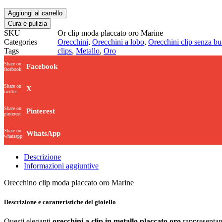
Aggiungi al carrello
Cura e pulizia
SKU
Or clip moda placcato oro Marine
Categories
Orecchini
,
Orecchini a lobo
,
Orecchini clip senza b
Tags
clips
,
Metallo
,
Oro
Share on
Facebook
facebook
Share on
X
twitter
Share on
Pinterest
pinterest
Share on
WhatsApp
whatsapp
Descrizione
Informazioni aggiuntive
Orecchino clip moda placcato oro Marine
Descrizione e caratteristiche del gioiello
Questi eleganti
orecchini a clip in metallo placcato oro
rappresentano