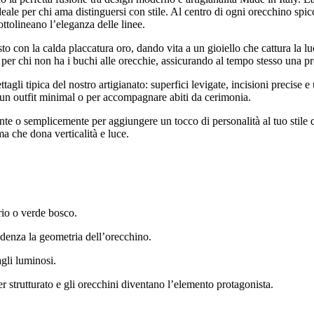
le per chi ama distinguersi con stile. Al centro di ogni orecchino spi
ttolineano l’eleganza delle linee.
asto con la calda placcatura oro, dando vita a un gioiello che cattura la
per chi non ha i buchi alle orecchie, assicurando al tempo stesso una pr
dettagli tipica del nostro artigianato: superfici levigate, incisioni preci
a un outfit minimal o per accompagnare abiti da cerimonia.
te o semplicemente per aggiungere un tocco di personalità al tuo stile q
ma che dona verticalità e luce.
rio o verde bosco.
videnza la geometria dell’orecchino.
agli luminosi.
 strutturato e gli orecchini diventano l’elemento protagonista.