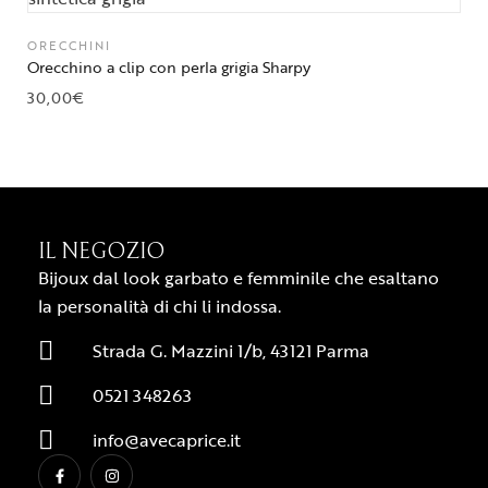
ORECCHINI
Orecchino a clip con perla grigia Sharpy
30,00
€
IL NEGOZIO
Bijoux dal look garbato e femminile che esaltano
la personalità di chi li indossa.
Strada G. Mazzini 1/b, 43121 Parma
0521 348263
info@avecaprice.it