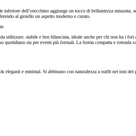
te inferiore dell’orecchino aggiunge un tocco di brillantezza misurata, 
onferendo al gioiello un aspetto moderno e curato.
cm
 da utilizzare, stabile e ben bilanciata, ideale anche per chi non ha i fori 
’uso quotidiano sia per eventi più formali. La forma compatta e rotonda 
look eleganti e minimal. Si abbinano con naturalezza a outfit nei toni de