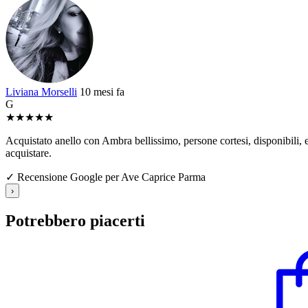
Liviana Morselli
10 mesi fa
G
★
★
★
★
★
Acquistato anello con Ambra bellissimo, persone cortesi, disponibili, e 
acquistare.
✓ Recensione Google per Ave Caprice Parma
›
Potrebbero piacerti