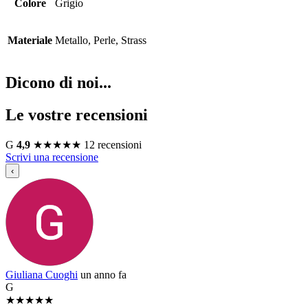
Colore
Grigio
Materiale
Metallo, Perle, Strass
Dicono di noi...
Le vostre recensioni
G
4,9
★
★
★
★
★
12 recensioni
Scrivi una recensione
‹
Giuliana Cuoghi
un anno fa
G
★
★
★
★
★