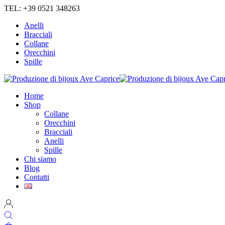
TEL: +39 0521 348263
Anelli
Bracciali
Collane
Orecchini
Spille
Home
Shop
Collane
Orecchini
Bracciali
Anelli
Spille
Chi siamo
Blog
Contatti