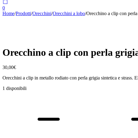
0
Home
/
Prodotti
/
Orecchini
/
Orecchini a lobo
/
Orecchino a clip con perla
Orecchino a clip con perla grig
30,00
€
Orecchini a clip in metallo rodiato con perla grigia sintetica e strass.
1 disponibili
Orecchino
a
clip
con
perla
grigia
Sharpy
quantità