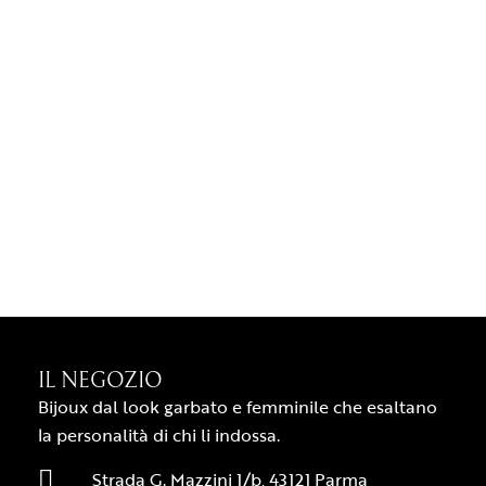
IL NEGOZIO
Bijoux dal look garbato e femminile che esaltano
la personalità di chi li indossa.
Strada G. Mazzini 1/b, 43121 Parma