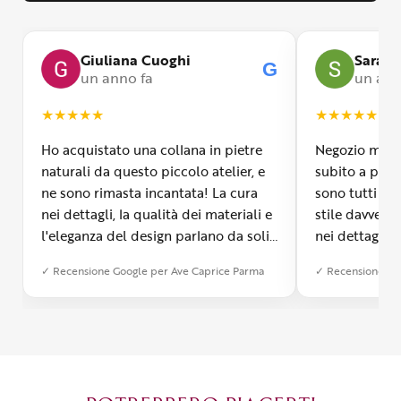
Giuliana Cuoghi
Sara
G
un anno fa
un ann
★
★
★
★
★
★
★
★
★
★
Ho acquistato una collana in pietre
Negozio molto
naturali da questo piccolo atelier, e
subito a propr
ne sono rimasta incantata! La cura
sono tutti fa
nei dettagli, la qualità dei materiali e
stile davvero 
l'eleganza del design parlano da soli.
nei dettagli, 
Inoltre, il servizio di spedizione è
diverso dall’a
✓ Recensione Google per Ave Caprice Parma
✓ Recensione Go
stato impeccabile: veloce, preciso e
qualità e si v
con un packaging davvero curato. Si
passione diet
percepisce tutta la passione di chi
possibile anch
crea con amore. Complimenti e
bijoux su mis
grazie di cuore!
apprezzato ta
diventato il 