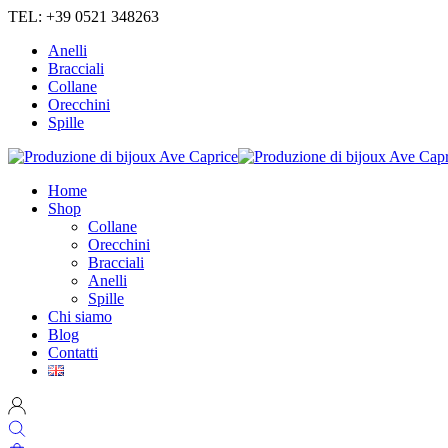
TEL: +39 0521 348263
Anelli
Bracciali
Collane
Orecchini
Spille
Home
Shop
Collane
Orecchini
Bracciali
Anelli
Spille
Chi siamo
Blog
Contatti