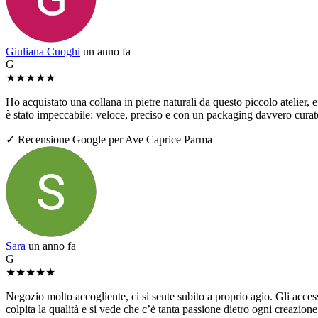
Giuliana Cuoghi
un anno fa
G
★
★
★
★
★
Ho acquistato una collana in pietre naturali da questo piccolo atelier, e 
è stato impeccabile: veloce, preciso e con un packaging davvero curato
✓ Recensione Google per Ave Caprice Parma
Sara
un anno fa
G
★
★
★
★
★
Negozio molto accogliente, ci si sente subito a proprio agio. Gli access
colpita la qualità e si vede che c’è tanta passione dietro ogni creazio