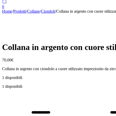
0
Home
/
Prodotti
/
Collane
/
Ciondoli
/
Collana in argento con cuore stiliz
Collana in argento con cuore st
70,00
€
Collana in argento con ciondolo a cuore stilizzato impreziosito da zir
1 disponibili
1 disponibili
Collana
in
argento
con
cuore