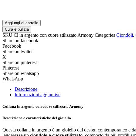
stilizzato
Armony
quantità
Aggiungi al carrello
Cura e pulizia
SKU
Cl in argento con cuore stilizzato Armony
Categories
Ciondoli
,
Share on facebook
Facebook
Share on twitter
X
Share on pinterest
Pinterest
Share on whatsapp
WhatsApp
Descrizione
Informazioni aggiuntive
Collana in argento con cuore stilizzato Armony
Descrizione e caratteristiche del gioiello
Questa collana in argento è un gioiello dal design contemporaneo e dal 
leggerezza un
ciondolo a cuore stilizzato
, composto da più profili ar