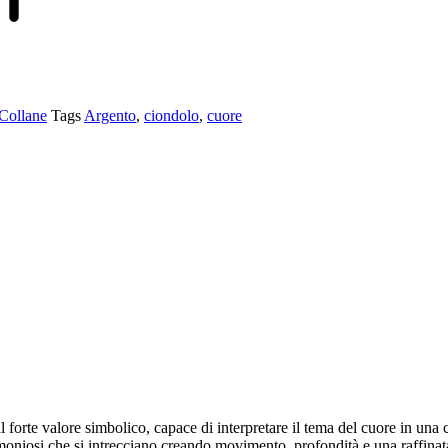
Collane
Tags
Argento
,
ciondolo
,
cuore
forte valore simbolico, capace di interpretare il tema del cuore in una c
moniosi che si intrecciano creando movimento, profondità e una raffinata