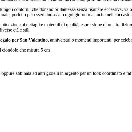
lungo i contorni, che donano brillantezza senza risultare eccessiva, va
 attuale, perfetto per essere indossato ogni giorno ma anche nelle occasion
e, attenzione ai dettagli e materiali di qualità, espressione di una tradizi
verse età e stili.
regalo per San Valentino
, anniversari o momenti importanti, per celeb
il ciondolo che misura 5 cm
a, oppure abbinala ad altri gioielli in argento per un look coordinato e ra