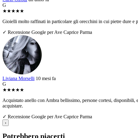
G
★
★
★
★
★
Gioielli molto raffinati in particolare gli orecchini in cui pietre dure
✓ Recensione Google per Ave Caprice Parma
Liviana Morselli
10 mesi fa
G
★
★
★
★
★
Acquistato anello con Ambra bellissimo, persone cortesi, disponibili, e 
acquistare.
✓ Recensione Google per Ave Caprice Parma
›
Potrebbero piacerti