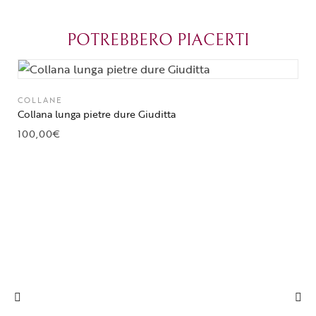
grazie di cuore!
apprezzato ta
diventato il 
POTREBBERO PIACERTI
Parma.
COLLANE
Collana lunga pietre dure Giuditta
100,00
€