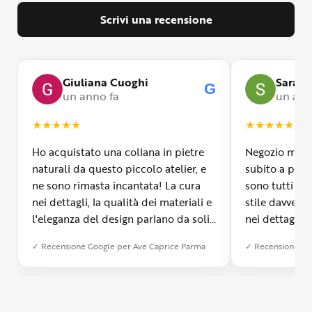
Scrivi una recensione
Giuliana Cuoghi
Sara
G
un anno fa
un ann
★
★
★
★
★
★
★
★
★
★
Ho acquistato una collana in pietre
Negozio molto
naturali da questo piccolo atelier, e
subito a propr
ne sono rimasta incantata! La cura
sono tutti fa
nei dettagli, la qualità dei materiali e
stile davvero 
l'eleganza del design parlano da soli.
nei dettagli, 
Inoltre, il servizio di spedizione è
diverso dall’a
✓ Recensione Google per Ave Caprice Parma
✓ Recensione Go
stato impeccabile: veloce, preciso e
qualità e si v
con un packaging davvero curato. Si
passione diet
percepisce tutta la passione di chi
possibile anch
crea con amore. Complimenti e
bijoux su mis