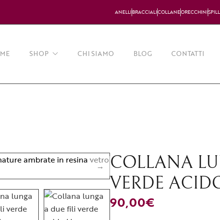
ANELLI
BRACCIALI
COLLANE
ORECCHINI
SPIL
ME
SHOP
CHI SIAMO
BLOG
CONTATTI
Collane
Orecchini
Bracciali
COLLANA LUN
Anelli
VERDE ACIDO
Spille
90,00
€