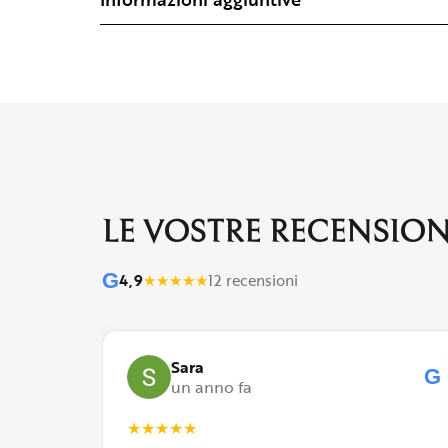
LE VOSTRE RECENSION
G
4,9
★
★
★
★
★
12 recensioni
Sara
G
G
un anno fa
★
★
★
★
★