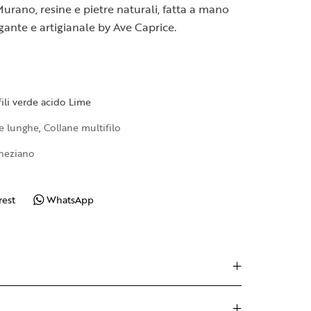
urano, resine e pietre naturali, fatta a mano
gante e artigianale by Ave Caprice.
fili verde acido Lime
e lunghe
,
Collane multifilo
eneziano
rest
WhatsApp