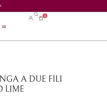
LE
0
GA A DUE FILI
 LIME