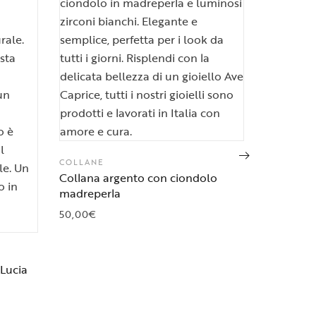
COLLANE
Collana i
COLLANE
Collana argento con ciondolo
60,00
€
madreperla
50,00
€
 Lucia