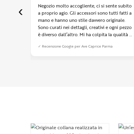
e naturali
Negozio molto accogliente, ci si sente subito
‹
ono rimasta
a proprio agio. Gli accessori sono tutti fatti a
mano e hanno uno stile davvero originale.
parlano da
Sono curati nei dettagli, creativi e ogni pezzo
one è stato
è diverso dall’altro. Mi ha colpita la qualità e
n un
si vede che c’è tanta passione dietro ogni
ma
✓ Recensione Google per Ave Caprice Parma
episce
creazione. È possibile anche farsi realizzare
amore.
un bijoux su misura, cosa che ho apprezzato
tantissimo. Ormai è diventato il mio posto
del cuore a Parma.