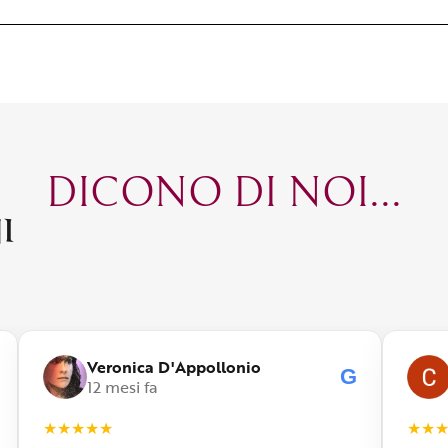
DICONO DI NOI...
I
Veronica D'Appollonio
G
12 mesi fa
★
★
★
★
★
★
★