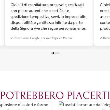
Gioielli di manifattura pregevole, realizzati
Gioiel
con pietre autentiche e certificate,
orecc
spedizione tempestiva, servizio impeccabile,
assem
disponibilità e gentilezza infinite da parte
conte
della Signora Ave che segue personalmente i
prodo
clienti, guidandoli nella scelta dei gioielli a
✓ Recensione Google per Ave Caprice Parma
✓ Rece
seconda delle esigenze. Un laboratorio delle
meraviglie da visitare assolutamente!
POTREBBERO PIACERT