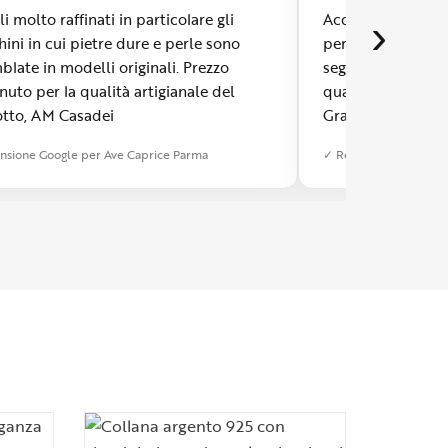
li molto raffinati in particolare gli
Acquistato anell
›
hini in cui pietre dure e perle sono
persone cortesi, di
blate in modelli originali. Prezzo
seguono, dall iniz
nuto per la qualità artigianale del
quando lo hai rice
tto, AM Casadei
Grazie, grazie. Co
acquistare.
nsione Google per Ave Caprice Parma
✓ Recensione Google 
I