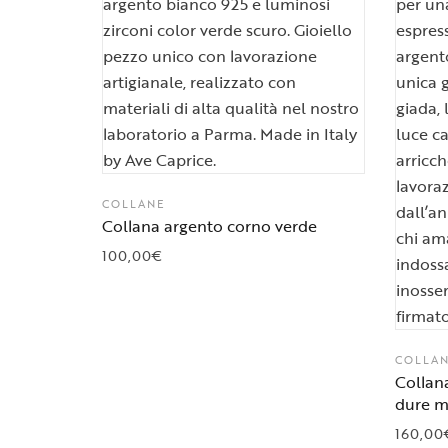
COLLANE
Collana argento corno verde
100,00
€
COLLA
Collana
dure m
160,00