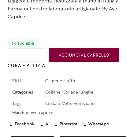
Leggera e moderna. Realizzata a mano in Italia a
Parma nel nostro laboratorio artigianale. By Ave
Caprice.
1 disponibili
AGGIUNGI AL CARRELLO
CURA E PULIZIA
SKU
CL perle ciuffo
Categories
Collane
,
Collane lunghe
Tags
Cristalli
,
Vetro veneziano
Marchio:
Ave caprice
Facebook
X
Pinterest
WhatsApp