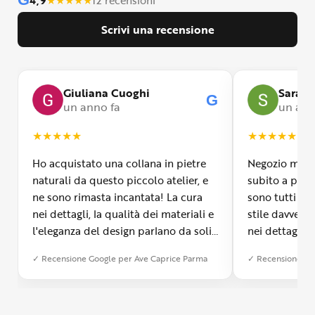
Scrivi una recensione
Giuliana Cuoghi
Sara
G
un anno fa
un ann
★
★
★
★
★
★
★
★
★
★
Ho acquistato una collana in pietre
Negozio molto
naturali da questo piccolo atelier, e
subito a propr
ne sono rimasta incantata! La cura
sono tutti fa
nei dettagli, la qualità dei materiali e
stile davvero 
l'eleganza del design parlano da soli.
nei dettagli, 
Inoltre, il servizio di spedizione è
diverso dall’a
✓ Recensione Google per Ave Caprice Parma
✓ Recensione Go
stato impeccabile: veloce, preciso e
qualità e si v
con un packaging davvero curato. Si
passione diet
percepisce tutta la passione di chi
possibile anch