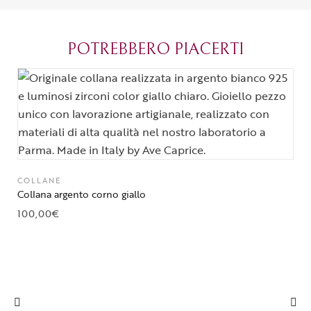
crea con amore. Complimenti e
bijoux su mis
grazie di cuore!
apprezzato ta
diventato il 
POTREBBERO PIACERTI
Parma.
COLLANE
Collana argento corno giallo
100,00
€