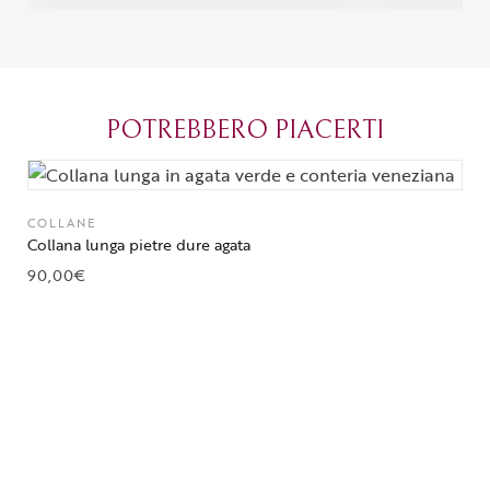
percepisce tutta la passione di chi
possibile anch
crea con amore. Complimenti e
bijoux su mis
grazie di cuore!
apprezzato ta
diventato il 
POTREBBERO PIACERTI
Parma.
COLLANE
Collana lunga pietre dure agata
90,00
€