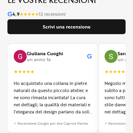
LE VOSTRE RECENSIONI
G
4,9
★
★
★
★
★
12 recensioni
Scrivi una recensione
Giuliana Cuoghi
Sara
G
un anno fa
un ann
★
★
★
★
★
★
★
★
★
★
Ho acquistato una collana in pietre
Negozio molto
naturali da questo piccolo atelier, e
subito a propr
ne sono rimasta incantata! La cura
sono tutti fa
nei dettagli, la qualità dei materiali e
stile davvero 
l'eleganza del design parlano da soli.
nei dettagli, 
Inoltre, il servizio di spedizione è
diverso dall’a
✓ Recensione Google per Ave Caprice Parma
✓ Recensione Go
stato impeccabile: veloce, preciso e
qualità e si v
con un packaging davvero curato. Si
passione diet