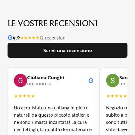
LE VOSTRE RECENSIONI
G
4,9
★
★
★
★
★
12 recensioni
Scrivi una recensione
Giuliana Cuoghi
Sara
G
un anno fa
un ann
★
★
★
★
★
★
★
★
★
★
Ho acquistato una collana in pietre
Negozio molto
naturali da questo piccolo atelier, e
subito a propr
ne sono rimasta incantata! La cura
sono tutti fa
nei dettagli, la qualità dei materiali e
stile davvero 