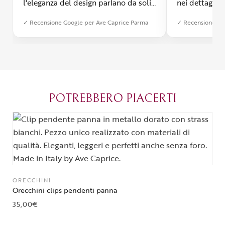
l'eleganza del design parlano da soli.
nei dettagli, 
Inoltre, il servizio di spedizione è
diverso dall’a
✓ Recensione Google per Ave Caprice Parma
✓ Recensione Go
stato impeccabile: veloce, preciso e
qualità e si v
con un packaging davvero curato. Si
passione diet
percepisce tutta la passione di chi
possibile anch
crea con amore. Complimenti e
bijoux su mis
grazie di cuore!
apprezzato ta
diventato il 
POTREBBERO PIACERTI
Parma.
ORECCHINI
Orecchini clips pendenti panna
35,00
€