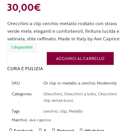
30,00
€
Orecchini a clip cerchio metallo rodiato con strass
verde mela, eleganti e confortevoli, finitura lucida e
satinata, stile raffinato. Made in Italy by Ave Caprice
1 disponibili
AGGIUNGI AL CARRELLO
CURA E PULIZIA
SKU
Or clip in metallo a cerchio Modernity
Categories
Orecchini
,
Orecchini a lobo
,
Orecchini
clip senza buco
Tags
cerchio
,
clip
,
Metallo
Marchio:
Ave caprice
Facebook
X
Pinterest
WhatsApp