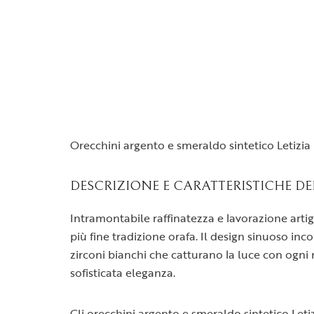
Orecchini argento e smeraldo sintetico Letizia
DESCRIZIONE E CARATTERISTICHE DE
Intramontabile raffinatezza e lavorazione arti
più fine tradizione orafa. Il design sinuoso inc
zirconi bianchi che catturano la luce con ogni
sofisticata eleganza.
Gli orecchini argento e smeraldo sintetico Letiz