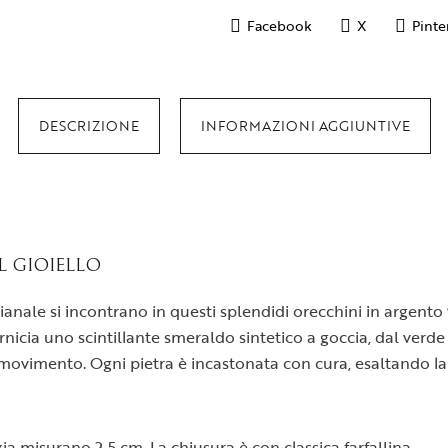
Facebook
X
Pinte
DESCRIZIONE
INFORMAZIONI AGGIUNTIVE
L GIOIELLO
gianale si incontrano in questi splendidi orecchini in argent
ornicia uno scintillante smeraldo sintetico a goccia, dal verd
 movimento. Ogni pietra è incastonata con cura, esaltando la
ia misurano 2,5 cm. La chiusura è con classica farfallina.