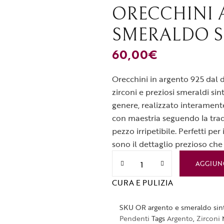
Anelli
ORECCHINI 
Spille
SMERALDO SI
60,00
€
Orecchini in argento 925 dal d
zirconi e preziosi smeraldi sint
genere, realizzato interamente
con maestria seguendo la trad
pezzo irripetibile. Perfetti pe
sono il dettaglio prezioso ch
AGGIUN
CURA E PULIZIA
SKU
OR argento e smeraldo sint
Pendenti
Tags
Argento
,
Zirconi