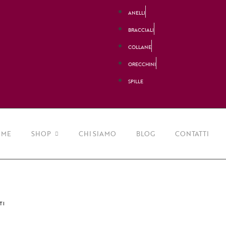
ANELLI
BRACCIALI
COLLANE
ORECCHINI
SPILLE
ME
SHOP
CHI SIAMO
BLOG
CONTATTI
Collane
Orecchini
TI
Bracciali