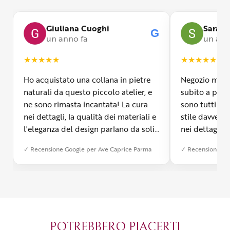
Giuliana Cuoghi
Sara
G
un anno fa
un ann
★
★
★
★
★
★
★
★
★
★
Ho acquistato una collana in pietre
Negozio molto
naturali da questo piccolo atelier, e
subito a propr
ne sono rimasta incantata! La cura
sono tutti fa
nei dettagli, la qualità dei materiali e
stile davvero 
l'eleganza del design parlano da soli.
nei dettagli, 
Inoltre, il servizio di spedizione è
diverso dall’a
✓ Recensione Google per Ave Caprice Parma
✓ Recensione Go
stato impeccabile: veloce, preciso e
qualità e si v
con un packaging davvero curato. Si
passione diet
percepisce tutta la passione di chi
possibile anch
crea con amore. Complimenti e
bijoux su mis
grazie di cuore!
apprezzato ta
diventato il 
POTREBBERO PIACERTI
Parma.