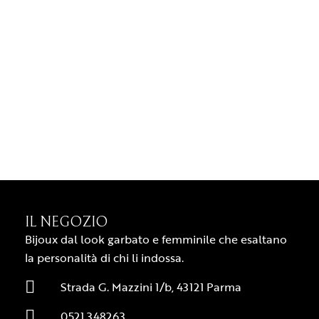
IL NEGOZIO
Bijoux dal look garbato e femminile che esaltano
la personalità di chi li indossa.
Strada G. Mazzini 1/b, 43121 Parma
0521 348263