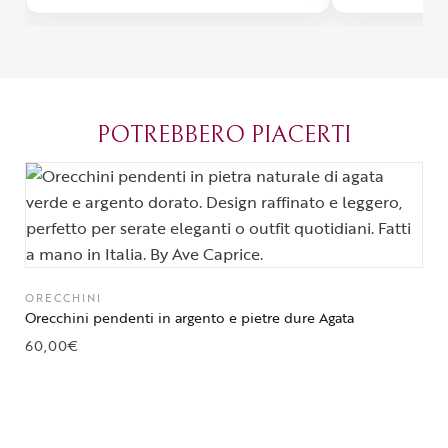
con un packaging davvero curato. Si
passione diet
percepisce tutta la passione di chi
possibile anch
crea con amore. Complimenti e
bijoux su mis
grazie di cuore!
apprezzato ta
diventato il 
POTREBBERO PIACERTI
Parma.
ORECCHINI
Orecchini pendenti in argento e pietre dure Agata
60,00
€