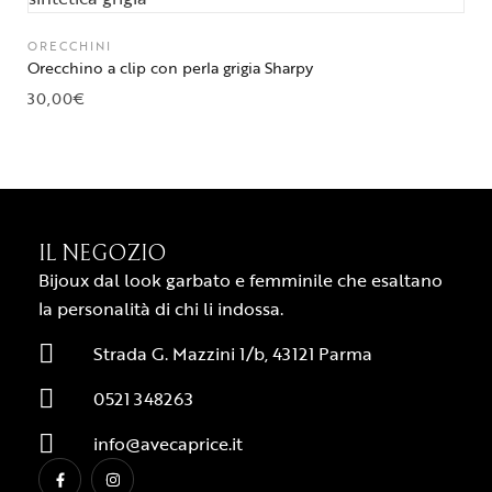
ORECCHINI
Orecchino a clip con perla grigia Sharpy
30,00
€
IL NEGOZIO
Bijoux dal look garbato e femminile che esaltano
la personalità di chi li indossa.
Strada G. Mazzini 1/b, 43121 Parma
0521 348263
info@avecaprice.it