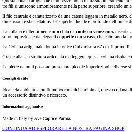
Questa collana artigianale è un pezzo unico realizzato interamente in Ita
tre fili si uniscono armoniosamente nella parte superiore, creando un e
Il filo centrale è caratterizzato da una catena leggera in metallo nero, 
dimensioni e sfaccettature. Le superfici lucide e profonde dell’onice 
La collana è ulteriormente arricchita da
conteria veneziana
, inserita 
sono impreziosite da eleganti
coppette con strass
, che catturano la l
La Collana artigianale donna in onice Onix misura 67 cm. il primo filo.
Grazie alla sua struttura articolata ma leggera, questa collana risulta c
Le pietre naturali possono presentare piccole imperfezioni e diverse s
Consigli di stile
Ideale da abbinare a outfit monocromatici e minimal, questa collana dive
un accessorio distintivo e ricercato.
Informazioni aggiuntive
Made in Italy by Ave Caprice Parma.
CONTINUA AD ESPLORARE LA NOSTRA PAGINA SHOP