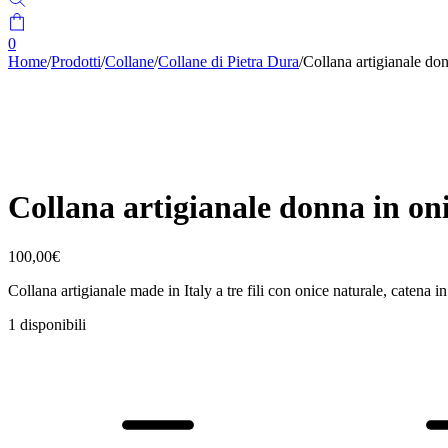
0
Home
/
Prodotti
/
Collane
/
Collane di Pietra Dura
/
Collana artigianale do
Collana artigianale donna in on
100,00
€
Collana artigianale made in Italy a tre fili con onice naturale, catena
1 disponibili
Collana
artigianale
donna
in
onice
Onix