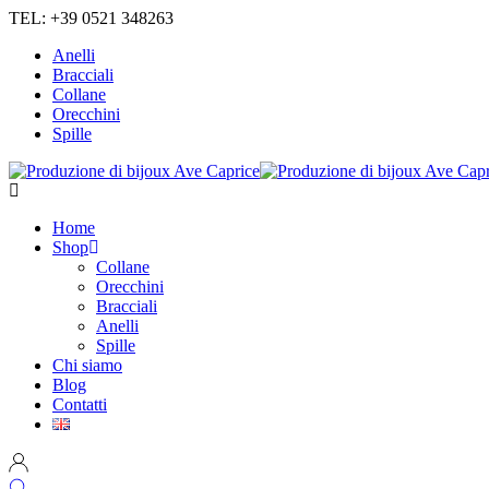
TEL: +39 0521 348263
Anelli
Bracciali
Collane
Orecchini
Spille
Home
Shop
Collane
Orecchini
Bracciali
Anelli
Spille
Chi siamo
Blog
Contatti