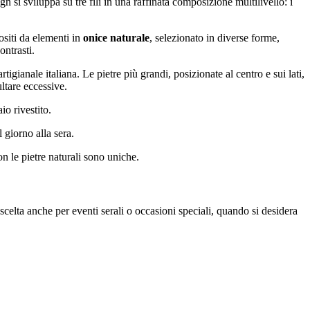
n si sviluppa su tre fili in una raffinata composizione multilivello: i
ositi da elementi in
onice naturale
, selezionato in diverse forme,
ontrasti.
tigianale italiana. Le pietre più grandi, posizionate al centro e sui lati,
ltare eccessive.
io rivestito.
 giorno alla sera.
n le pietre naturali sono uniche.
scelta anche per eventi serali o occasioni speciali, quando si desidera