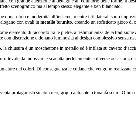
lia con grande attenzione ai dettagli e all’equilibrio delle forme. Il desig
ffetto scenografico ma al tempo stesso elegante e ben bilanciato.
che dona ritmo e modernità all’insieme, mentre i fili laterali sono imprezi
dialogano con ovali in
metallo brunito
, creando un sofisticato gioco di c
come elemento di raccordo tra le pietre, a testimonianza della tradizione ar
uce con discrezione e donano luminosità al design complessivo senza risu
 la chiusura è un moschettone in metallo ed è infilata su cavetto d’accia
onfortevole da indossare e si adatta perfettamente a diverse occasioni, dal
fumature nei colori. Di conseguenza le collane che vengono realizzate co
nta protagonista su abiti neri, grigio antracite o tonalità scure. Ottima 