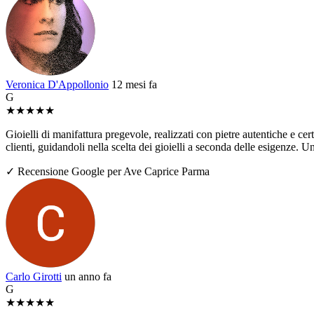
Veronica D'Appollonio
12 mesi fa
G
★
★
★
★
★
Gioielli di manifattura pregevole, realizzati con pietre autentiche e ce
clienti, guidandoli nella scelta dei gioielli a seconda delle esigenze. U
✓ Recensione Google per Ave Caprice Parma
Carlo Girotti
un anno fa
G
★
★
★
★
★