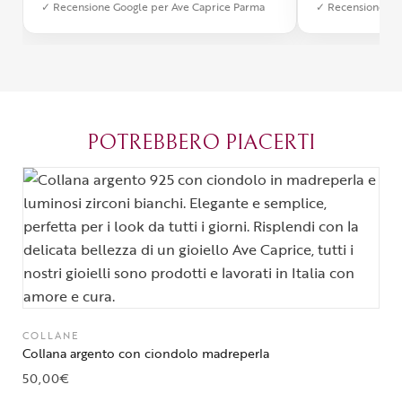
✓ Recensione Google per Ave Caprice Parma
✓ Recensione Go
stato impeccabile: veloce, preciso e
qualità e si v
con un packaging davvero curato. Si
passione diet
percepisce tutta la passione di chi
possibile anch
crea con amore. Complimenti e
bijoux su mis
grazie di cuore!
apprezzato ta
diventato il 
POTREBBERO PIACERTI
Parma.
COLLANE
Collana argento con ciondolo madreperla
50,00
€