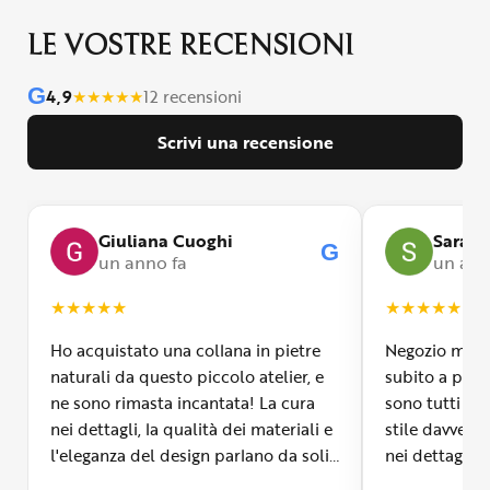
LE VOSTRE RECENSIONI
G
4,9
★
★
★
★
★
12 recensioni
Scrivi una recensione
Giuliana Cuoghi
Sara
G
un anno fa
un ann
★
★
★
★
★
★
★
★
★
★
Ho acquistato una collana in pietre
Negozio molto
naturali da questo piccolo atelier, e
subito a propr
ne sono rimasta incantata! La cura
sono tutti fa
nei dettagli, la qualità dei materiali e
stile davvero 
l'eleganza del design parlano da soli.
nei dettagli, 
Inoltre, il servizio di spedizione è
diverso dall’a