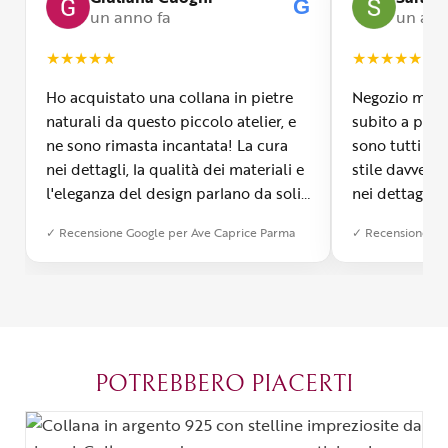
G
un anno fa
un ann
★
★
★
★
★
★
★
★
★
★
Ho acquistato una collana in pietre
Negozio molto
naturali da questo piccolo atelier, e
subito a propr
ne sono rimasta incantata! La cura
sono tutti fa
nei dettagli, la qualità dei materiali e
stile davvero 
l'eleganza del design parlano da soli.
nei dettagli, 
Inoltre, il servizio di spedizione è
diverso dall’a
✓ Recensione Google per Ave Caprice Parma
✓ Recensione Go
stato impeccabile: veloce, preciso e
qualità e si v
con un packaging davvero curato. Si
passione diet
percepisce tutta la passione di chi
possibile anch
crea con amore. Complimenti e
bijoux su mis
grazie di cuore!
apprezzato ta
diventato il 
POTREBBERO PIACERTI
Parma.