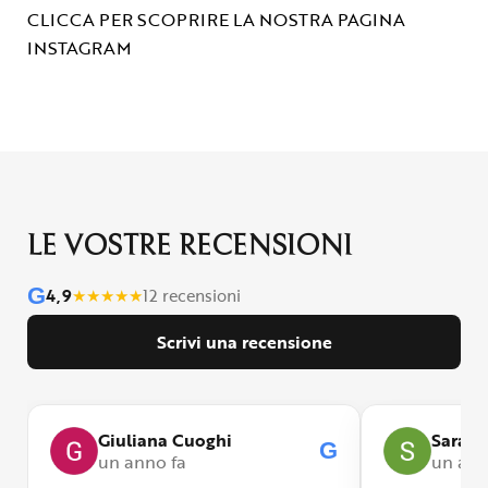
CLICCA PER SCOPRIRE LA NOSTRA PAGINA
INSTAGRAM
LE VOSTRE RECENSIONI
G
4,9
★
★
★
★
★
12 recensioni
Scrivi una recensione
Giuliana Cuoghi
Sara
G
un anno fa
un ann