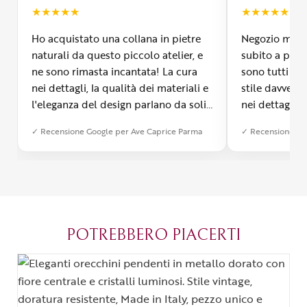
★
★
★
★
★
★
★
★
★
★
Ho acquistato una collana in pietre
Negozio molto
naturali da questo piccolo atelier, e
subito a propr
ne sono rimasta incantata! La cura
sono tutti fa
nei dettagli, la qualità dei materiali e
stile davvero 
l'eleganza del design parlano da soli.
nei dettagli, 
Inoltre, il servizio di spedizione è
diverso dall’a
✓ Recensione Google per Ave Caprice Parma
✓ Recensione Go
stato impeccabile: veloce, preciso e
qualità e si v
con un packaging davvero curato. Si
passione diet
percepisce tutta la passione di chi
possibile anch
crea con amore. Complimenti e
bijoux su mis
grazie di cuore!
apprezzato ta
diventato il 
POTREBBERO PIACERTI
Parma.