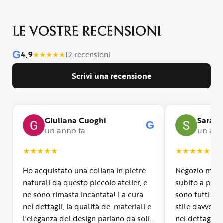
LE VOSTRE RECENSIONI
G
4,9
★
★
★
★
★
12 recensioni
Scrivi una recensione
Giuliana Cuoghi
Sara
G
un anno fa
un ann
★
★
★
★
★
★
★
★
★
★
Ho acquistato una collana in pietre
Negozio molto
naturali da questo piccolo atelier, e
subito a propr
ne sono rimasta incantata! La cura
sono tutti fa
nei dettagli, la qualità dei materiali e
stile davvero 
l'eleganza del design parlano da soli.
nei dettagli, 