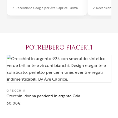
Inoltre, il servizio di spedizione è
diverso dall’a
✓ Recensione Google per Ave Caprice Parma
✓ Recensione Go
stato impeccabile: veloce, preciso e
qualità e si v
con un packaging davvero curato. Si
passione diet
percepisce tutta la passione di chi
possibile anch
crea con amore. Complimenti e
bijoux su mis
grazie di cuore!
apprezzato ta
diventato il 
POTREBBERO PIACERTI
Parma.
ORECCHINI
Orecchini donna pendenti in argento Gaia
60,00
€