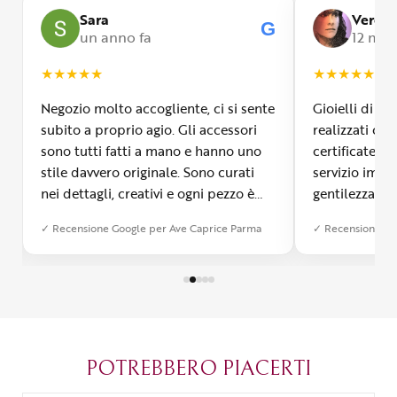
Sara
Veroni
G
G
un anno fa
12 mesi
★
★
★
★
★
★
★
★
★
★
Negozio molto accogliente, ci si sente
Gioielli di m
subito a proprio agio. Gli accessori
realizzati con
sono tutti fatti a mano e hanno uno
certificate, 
stile davvero originale. Sono curati
servizio impe
nei dettagli, creativi e ogni pezzo è
gentilezza inf
diverso dall’altro. Mi ha colpita la
Signora Ave 
✓ Recensione Google per Ave Caprice Parma
✓ Recensione Go
qualità e si vede che c’è tanta
i clienti, gui
passione dietro ogni creazione. È
gioielli a se
possibile anche farsi realizzare un
laboratorio d
bijoux su misura, cosa che ho
visitare asso
apprezzato tantissimo. Ormai è
diventato il mio posto del cuore a
Parma.
POTREBBERO PIACERTI