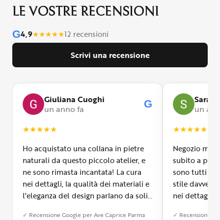
LE VOSTRE RECENSIONI
G
4,9
★
★
★
★
★
12 recensioni
Scrivi una recensione
Giuliana Cuoghi
Sara
G
un anno fa
un ann
★
★
★
★
★
★
★
★
★
★
Ho acquistato una collana in pietre
Negozio molto
naturali da questo piccolo atelier, e
subito a propr
ne sono rimasta incantata! La cura
sono tutti fa
nei dettagli, la qualità dei materiali e
stile davvero 
l'eleganza del design parlano da soli.
nei dettagli, 
Inoltre, il servizio di spedizione è
diverso dall’a
✓ Recensione Google per Ave Caprice Parma
✓ Recensione Go
stato impeccabile: veloce, preciso e
qualità e si v