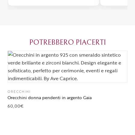
con un packaging davvero curato. Si
passione diet
percepisce tutta la passione di chi
possibile anch
crea con amore. Complimenti e
bijoux su mis
grazie di cuore!
apprezzato ta
diventato il 
POTREBBERO PIACERTI
Parma.
ORECCHINI
Orecchini donna pendenti in argento Gaia
60,00
€