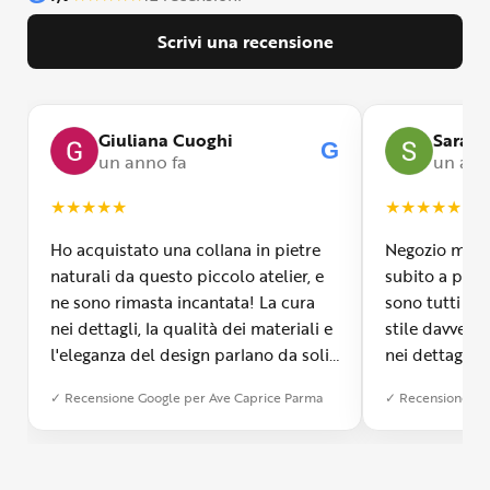
Scrivi una recensione
Giuliana Cuoghi
Sara
G
un anno fa
un ann
★
★
★
★
★
★
★
★
★
★
Ho acquistato una collana in pietre
Negozio molto
naturali da questo piccolo atelier, e
subito a propr
ne sono rimasta incantata! La cura
sono tutti fa
nei dettagli, la qualità dei materiali e
stile davvero 
l'eleganza del design parlano da soli.
nei dettagli, 
Inoltre, il servizio di spedizione è
diverso dall’a
✓ Recensione Google per Ave Caprice Parma
✓ Recensione Go
stato impeccabile: veloce, preciso e
qualità e si v
con un packaging davvero curato. Si
passione diet
percepisce tutta la passione di chi
possibile anch
crea con amore. Complimenti e
bijoux su mis