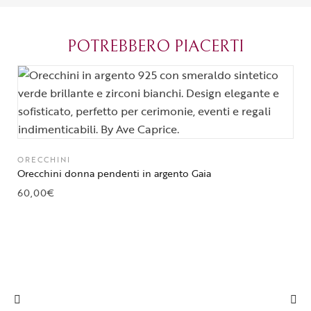
grazie di cuore!
apprezzato ta
diventato il 
POTREBBERO PIACERTI
Parma.
ORECCHINI
Orecchini donna pendenti in argento Gaia
60,00
€