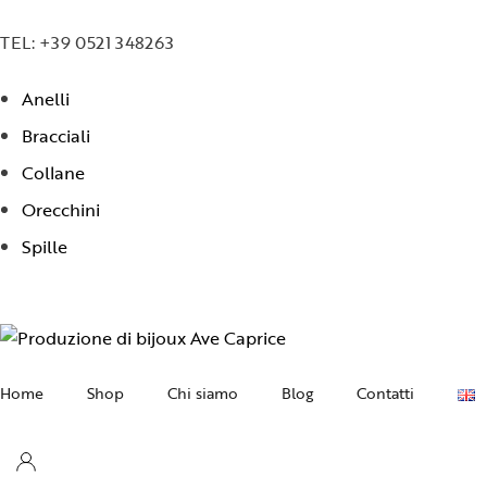
TEL: +39 0521 348263
Anelli
Bracciali
Collane
Orecchini
Spille
Home
Shop
Chi siamo
Blog
Contatti
Collane