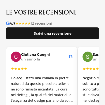
LE VOSTRE RECENSIONI
G
4,9
★
★
★
★
★
12 recensioni
Scrivi una recensione
Giuliana Cuoghi
Sara
G
un anno fa
un ann
★
★
★
★
★
★
★
★
★
★
Ho acquistato una collana in pietre
Negozio molto
naturali da questo piccolo atelier, e
subito a propr
ne sono rimasta incantata! La cura
sono tutti fa
nei dettagli, la qualità dei materiali e
stile davvero 
l'eleganza del design parlano da soli.
nei dettagli, 