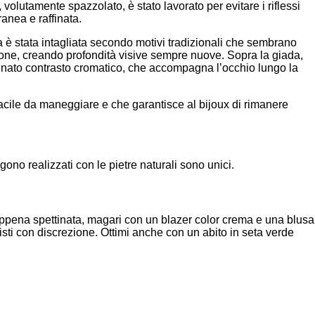
volutamente spazzolato, è stato lavorato per evitare i riflessi
ranea e raffinata.
 è stata intagliata secondo motivi tradizionali che sembrano
ezione, creando profondità visive sempre nuove. Sopra la giada,
raffinato contrasto cromatico, che accompagna l’occhio lungo la
acile da maneggiare e che garantisce al bijoux di rimanere
no realizzati con le pietre naturali sono unici.
 appena spettinata, magari con un blazer color crema e una blusa
nisti con discrezione. Ottimi anche con un abito in seta verde