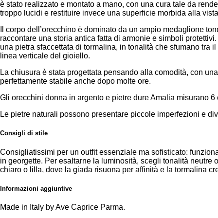
è stato realizzato e montato a mano, con una cura tale da rendere
troppo lucidi e restituire invece una superficie morbida alla vist
Il corpo dell’orecchino è dominato da un ampio medaglione tond
raccontare una storia antica fatta di armonie e simboli protettiv
una pietra sfaccettata di tormalina, in tonalità che sfumano tra 
linea verticale del gioiello.
La chiusura è stata progettata pensando alla comodità, con una 
perfettamente stabile anche dopo molte ore.
Gli orecchini donna in argento e pietre dure Amalia misurano 6
Le pietre naturali possono presentare piccole imperfezioni e div
Consigli di stile
Consigliatissimi per un outfit essenziale ma sofisticato: funzi
in georgette. Per esaltarne la luminosità, scegli tonalità neutre
chiaro o lilla, dove la giada risuona per affinità e la tormalina
Informazioni aggiuntive
Made in Italy by Ave Caprice Parma.