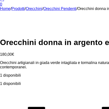
0
Home
/
Prodotti
/
Orecchini
/
Orecchini Pendenti
/
Orecchini donna in
Orecchini donna in argento e
180,00
€
Orecchini artigianali in giada verde intagliata e tormalina natura
contemporanei.
1 disponibili
1 disponibili
Orecchini
donna
in
argento