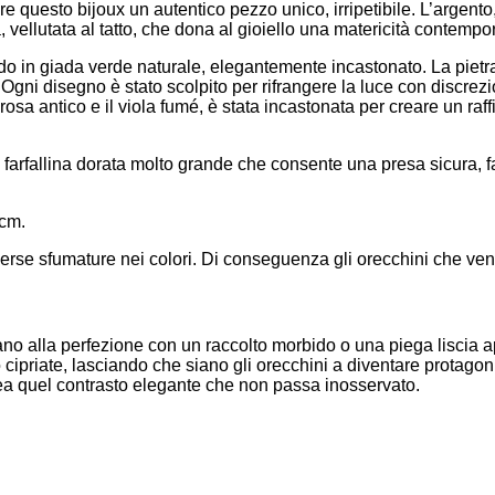
 questo bijoux un autentico pezzo unico, irripetibile. L’argento, 
a, vellutata al tatto, che dona al gioiello una matericità contempo
o in giada verde naturale, elegantemente incastonato. La pietra
i. Ogni disegno è stato scolpito per rifrangere la luce con discr
il rosa antico e il viola fumé, è stata incastonata per creare un 
farfallina dorata molto grande che consente una presa sicura, f
 cm.
erse sfumature nei colori. Di conseguenza gli orecchini che vengo
onano alla perfezione con un raccolto morbido o una piega liscia
 o cipriate, lasciando che siano gli orecchini a diventare protago
 crea quel contrasto elegante che non passa inosservato.