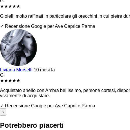
G
★
★
★
★
★
Gioielli molto raffinati in particolare gli orecchini in cui pietr
✓ Recensione Google per Ave Caprice Parma
Liviana Morselli
10 mesi fa
G
★
★
★
★
★
Acquistato anello con Ambra bellissimo, persone cortesi, disponibi
vivamente di acquistare.
✓ Recensione Google per Ave Caprice Parma
›
Potrebbero piacerti