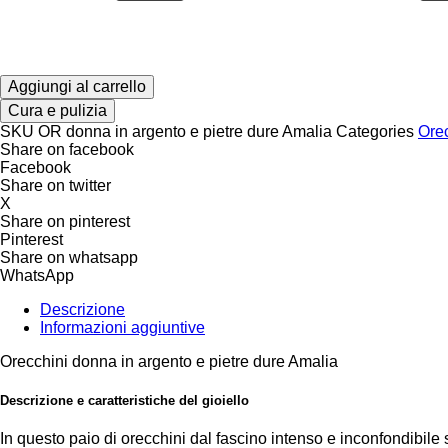
e
pietre
dure
Amalia
quantità
Aggiungi al carrello
Cura e pulizia
SKU
OR donna in argento e pietre dure Amalia
Categories
Ore
Share on facebook
Facebook
Share on twitter
X
Share on pinterest
Pinterest
Share on whatsapp
WhatsApp
Descrizione
Informazioni aggiuntive
Orecchini donna in argento e pietre dure Amalia
Descrizione e caratteristiche del gioiello
In questo paio di orecchini dal fascino intenso e inconfondibile