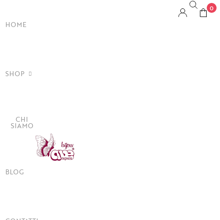
0
HOME
SHOP
CHI
llane
SIAMO
cchini
cciali
BLOG
lli
lle