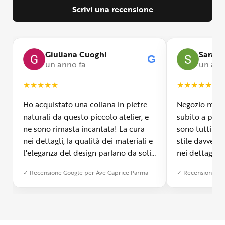
Scrivi una recensione
Giuliana Cuoghi
Sara
G
un anno fa
un ann
★
★
★
★
★
★
★
★
★
★
Ho acquistato una collana in pietre
Negozio molto
naturali da questo piccolo atelier, e
subito a propr
ne sono rimasta incantata! La cura
sono tutti fa
nei dettagli, la qualità dei materiali e
stile davvero 
l'eleganza del design parlano da soli.
nei dettagli, 
Inoltre, il servizio di spedizione è
diverso dall’a
✓ Recensione Google per Ave Caprice Parma
✓ Recensione Go
stato impeccabile: veloce, preciso e
qualità e si v
con un packaging davvero curato. Si
passione diet
percepisce tutta la passione di chi
possibile anch
crea con amore. Complimenti e
bijoux su mis
grazie di cuore!
apprezzato ta