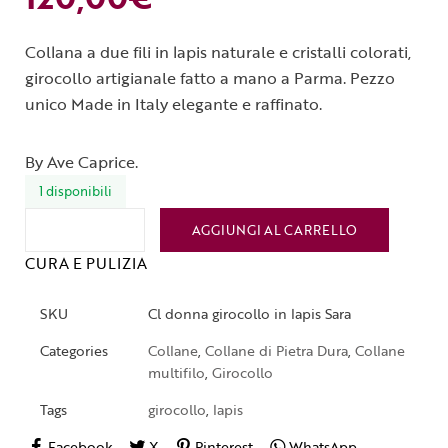
Collana a due fili in lapis naturale e cristalli colorati,
girocollo artigianale fatto a mano a Parma. Pezzo
unico Made in Italy elegante e raffinato.
By Ave Caprice.
1 disponibili
AGGIUNGI AL CARRELLO
CURA E PULIZIA
SKU
Cl donna girocollo in lapis Sara
Categories
Collane
,
Collane di Pietra Dura
,
Collane
multifilo
,
Girocollo
Tags
girocollo
,
lapis
Facebook
X
Pinterest
WhatsApp