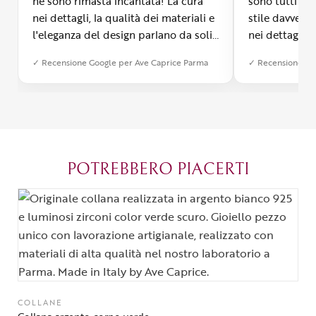
ne sono rimasta incantata! La cura
sono tutti fa
nei dettagli, la qualità dei materiali e
stile davvero 
l'eleganza del design parlano da soli.
nei dettagli, 
Inoltre, il servizio di spedizione è
diverso dall’a
✓ Recensione Google per Ave Caprice Parma
✓ Recensione Go
stato impeccabile: veloce, preciso e
qualità e si v
con un packaging davvero curato. Si
passione diet
percepisce tutta la passione di chi
possibile anch
crea con amore. Complimenti e
bijoux su mis
grazie di cuore!
apprezzato ta
diventato il 
POTREBBERO PIACERTI
Parma.
COLLANE