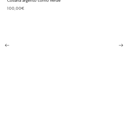
Collana argento corno verde
100,00
€